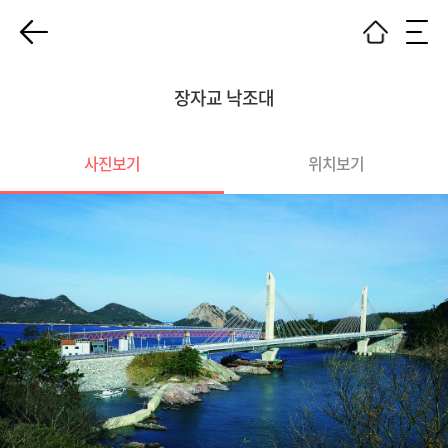
장자교 낙조대
사진보기
위치보기